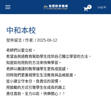
跳
Post
MAIN
Log In
至
navigation
MENU
主
要
內
中和本校
容
發佈留言
/ 作者:
/
2025-06-12
老師們以愛立校，
希望由英語教育幫助學生找到自己獨立學習的方法，
知道如何用對的方法來快樂學習。
老師以嚴謹的教學讓學生更有成就感，
同時我們更重視學生生活教育與品格態度，
從小建立守本分，負責任的習慣，
用鼓勵的方式引導學生在成長的路上
勇往直前，全力以赴，快樂開心！！