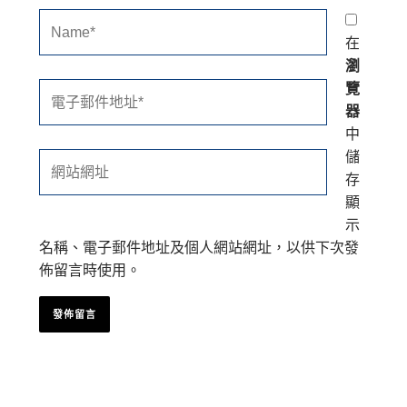
Name*
在
瀏
覽
電
器
子
中
郵
儲
件
網
存
地
站
顯
址
網
示
*
址
名稱、電子郵件地址及個人網站網址，以供下次發
佈留言時使用。