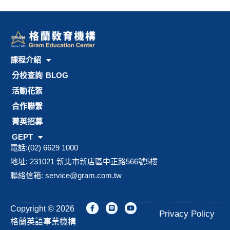
課程介紹
分校查詢
BLOG
活動花絮
合作聯繫
菁英招募
GEPT
電話:(02) 6629 1000
地址: 231021 新北市新店區中正路566號5樓
聯絡信箱:
service@gram.com.tw
F
L
Y
Copyright © 2026
a
i
o
Privacy Policy
c
n
u
格蘭英語事業機構
e
e
t