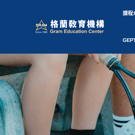
跳
至
課程
主
要
內
GEP
容