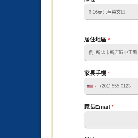
a
y
o
u
居住地區
*
t
學
生
年
家長手機
*
紀
(
UNITED
幾
STATES
歲
+1
學
家長Email
*
)
生
中
文