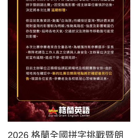
戰
暨
朗
誦
比
賽
延
期
公
告
2026 格蘭全國拼字挑戰暨朗