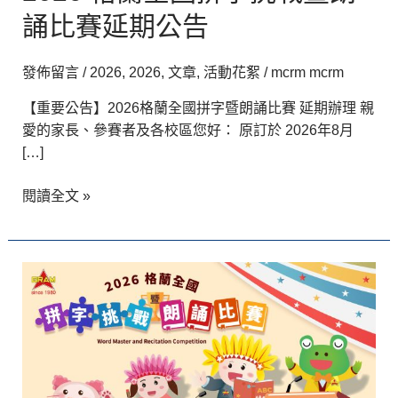
誦比賽延期公告
發佈留言
/
2026
,
2026
,
文章
,
活動花絮
/
mcrm mcrm
【重要公告】2026格蘭全國拼字暨朗誦比賽 延期辦理 親
愛的家長、參賽者及各校區您好： 原訂於 2026年8月
[…]
閱讀全文 »
2026
格
蘭
全
國
拼