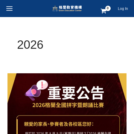
跳
MAIN
Log In
至
MENU
主
要
內
2026
容
2026
格
蘭
全
國
拼
字
挑