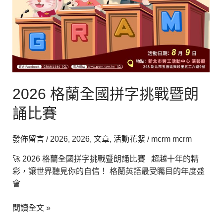
字
挑
戰
暨
朗
誦
比
2026 格蘭全國拼字挑戰暨朗
賽
誦比賽
發佈留言
/
2026
,
2026
,
文章
,
活動花絮
/
mcrm mcrm
🚀 2026 格蘭全國拼字挑戰暨朗誦比賽 超越十年的精
彩，讓世界聽見你的自信！ 格蘭英語最受矚目的年度盛
會
閱讀全文 »