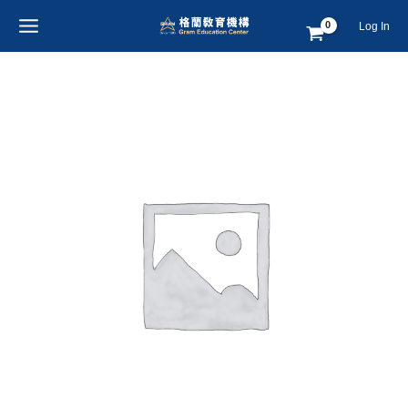
跳
MAIN
Log In
至
MENU
主
要
CITY
內
CAMP
容
｜
家
長
（含
課
程）
｜
2
週
數
量