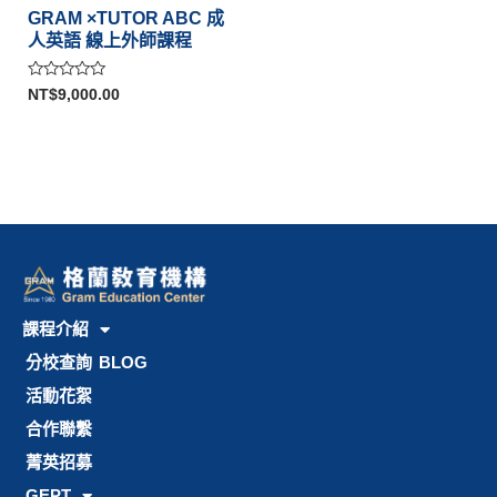
GRAM ×TUTOR ABC 成
人英語 線上外師課程
評
NT$
9,000.00
分
0
滿
分
5
課程介紹
分校查詢
BLOG
活動花絮
合作聯繫
菁英招募
GEPT