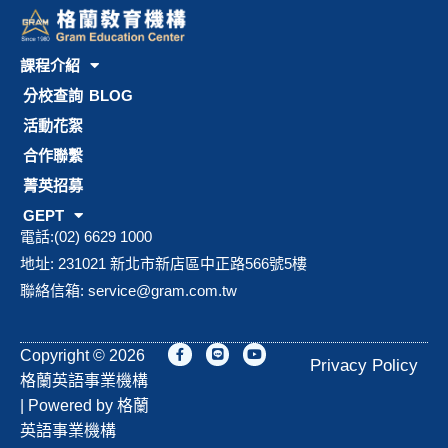
課程介紹
分校查詢
BLOG
活動花絮
合作聯繫
菁英招募
GEPT
電話:(02) 6629 1000
地址: 231021 新北市新店區中正路566號5樓
聯絡信箱:
service@gram.com.tw
F
L
Y
Copyright © 2026
a
i
o
Privacy Policy
c
n
u
格蘭英語事業機構
e
e
t
b
u
| Powered by 格蘭
o
b
o
e
英語事業機構
k