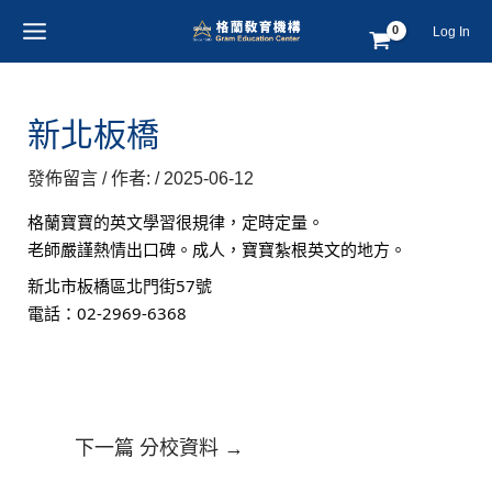
跳
Post
MAIN
Log In
至
navigation
MENU
主
要
內
新北板橋
容
發佈留言
/ 作者:
/
2025-06-12
格蘭寶寶的英文學習很規律，定時定量。
老師嚴謹熱情出口碑。成人，寶寶紮根英文的地方。
新北市板橋區北門街57號
電話：02-2969-6368
下一篇 分校資料
→