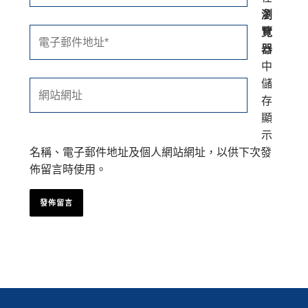
瀏
覽
電
器
子
中
郵
儲
件
網
存
地
站
顯
址
網
示
*
址
名稱、電子郵件地址及個人網站網址，以供下次發
佈留言時使用。