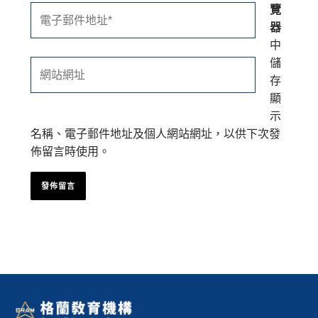
覽
電
器
子
中
郵
儲
件
網
存
地
站
顯
址
網
示
*
址
名稱、電子郵件地址及個人網站網址，以供下次發
佈留言時使用。