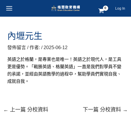
跳
Post
MAIN
Log In
至
navigation
MENU
主
要
內
內壢元生
容
發佈留言
/ 作者:
/
2025-06-12
英語之於格蘭，是專業也是唯一！英語之於現代人，是工具
更是優勢。「戰勝英語、格蘭英語」一直是我們對學員不變
的承諾，並經由英語教學的過程中，幫助學員們實現自我、
成就自我。
←
上一篇 分校資料
下一篇 分校資料
→