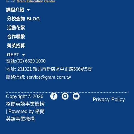
課程介紹
分校查詢
BLOG
活動花絮
合作聯繫
菁英招募
GEPT
電話:(02) 6629 1000
地址: 231021 新北市新店區中正路566號5樓
聯絡信箱:
service@gram.com.tw
F
L
Y
Copyright © 2026
a
i
o
Privacy Policy
c
n
u
格蘭英語事業機構
e
e
t
b
u
| Powered by 格蘭
o
b
o
e
英語事業機構
k
-
f