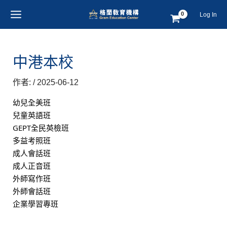
跳
Post
MAIN
Log In
至
navigation
MENU
主
要
內
中港本校
容
作者:
/
2025-06-12
幼兒全美班
兒童英語班
GEPT全民英檢班
多益考照班
成人會話班
成人正音班
外師寫作班
外師會話班
企業學習專班