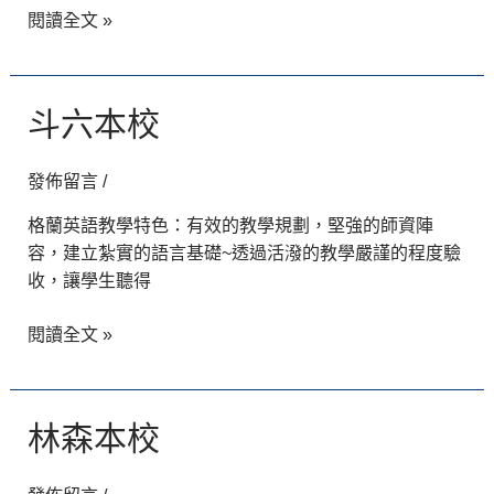
閱讀全文 »
斗
斗六本校
六
本
發佈留言
/
校
格蘭英語教學特色：有效的教學規劃，堅強的師資陣
容，建立紮實的語言基礎~透過活潑的教學嚴謹的程度驗
收，讓學生聽得
閱讀全文 »
林
林森本校
森
本