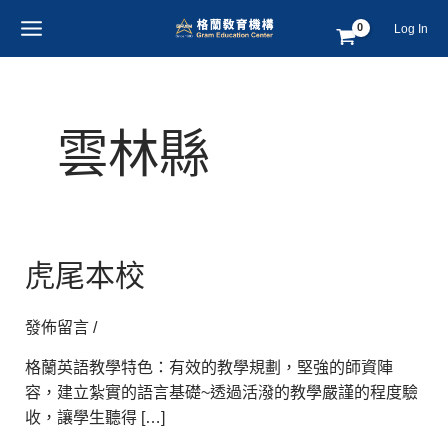
跳
MAIN
Log In
至
MENU
主
要
內
雲林縣
容
虎
虎尾本校
尾
本
發佈留言
/
校
格蘭英語教學特色：有效的教學規劃，堅強的師資陣
容，建立紮實的語言基礎~透過活潑的教學嚴謹的程度驗
收，讓學生聽得 […]