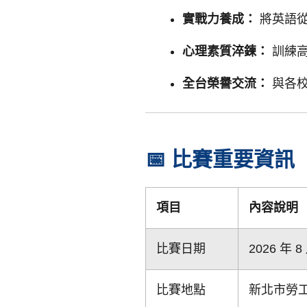
實戰力養成：
將英語從
心理素質淬鍊：
訓練高
全台榮譽交流：
與各校
📅 比賽重要資訊
項目
內容說明
比賽日期
2026 年 8
比賽地點
新北市勞工