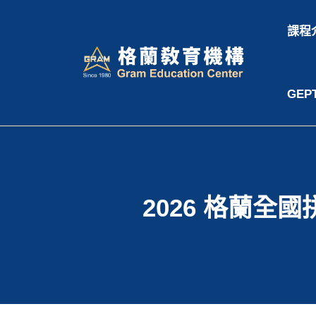
跳
至
課程
主
要
內
GEP
容
2026 格蘭全