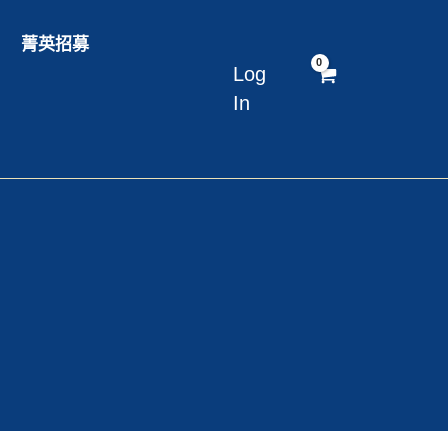
菁英招募
Log
In